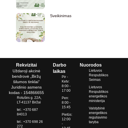
Sveikinimas
Rekvizitai
Darbo
Nuorodos
Uždaroji akcinė
Lietuvos
laikas
Respublikos
bendrovė „Biržų
Pir -
Seimas
šilumos tinklai“
Ketv:
8:00 -
Juridinio asmens
Lietuvos
17:00
Respublikos
kodas - 154866655
energetikos
Rotušės g. 22A,
Pen:
ministerija
LT-41137 Biržai
8:00 -
15:45
Valstybinė
tel.: +370 687
energetikos
84013
Pietūs:
reguliavimo
12:00
tel.: +370 698 26
taryba
-
272