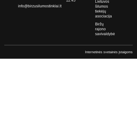
12:45
Lietuvos
info@birzusilumostinklai.lt
šilumos
tiekėjų
asociacija
Biržų
rajono
savivaldybė
Internetinės svetainės įstaigoms