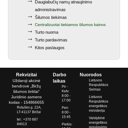
Daugiabučių namų atnaujinimo
administravimas
Šilumos tiekimas
Centralizuotai tiekiamos šilumos kainos
Turto nuoma
Turto pardavimas
Kitos paslaugos
Rekvizitai
Darbo
Nuorodos
Uždaroji akcinė
Lietuvos
laikas
Respublikos
bendrovė „Biržų
Pir -
Seimas
šilumos tinklai“
Ketv:
8:00 -
Juridinio asmens
Lietuvos
17:00
Respublikos
kodas - 154866655
energetikos
Rotušės g. 22A,
Pen:
ministerija
LT-41137 Biržai
8:00 -
15:45
Valstybinė
tel.: +370 687
energetikos
84013
Pietūs:
reguliavimo